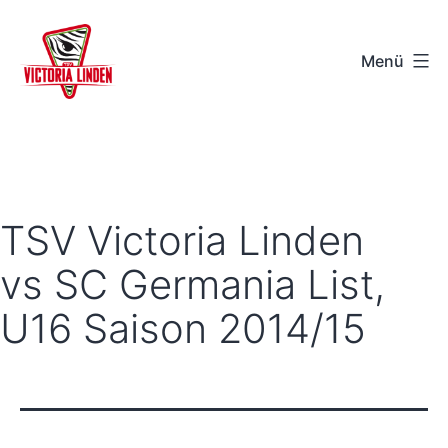
Zum
Inhalt
Menü
springen
TSV
Victoria
Linden
e.V.
TSV Victoria Linden
-
vs SC Germania List,
Hannover
U16 Saison 2014/15