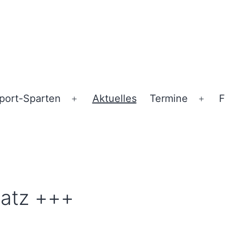
port-Sparten
Aktuelles
Termine
F
ü
Menü
Men
en
öffnen
öffn
satz +++