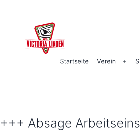
Zum
Inhalt
springen
TSV
Startseite
Verein
S
Men
Victoria
öffn
Linden
e.V.
-
Hannover
+++ Absage Arbeitsein