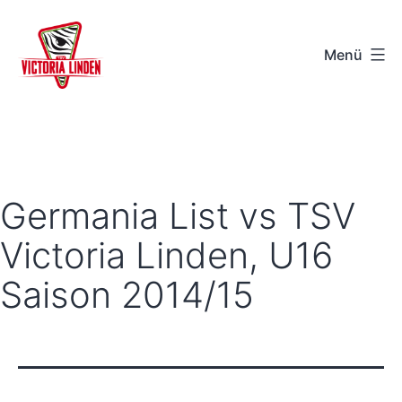
Zum
Inhalt
Menü
springen
TSV
Victoria
Linden
e.V.
Germania List vs TSV
-
Victoria Linden, U16
Hannover
Saison 2014/15