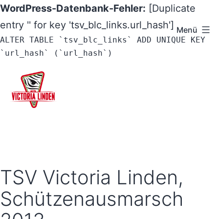
WordPress-Datenbank-Fehler:
[Duplicate
entry '' for key 'tsv_blc_links.url_hash']
Menü
ALTER TABLE `tsv_blc_links` ADD UNIQUE KEY
`url_hash` (`url_hash`)
Zum
Inhalt
springen
TSV
Victoria
Linden
e.V.
TSV Victoria Linden,
-
Schützenausmarsch
Hannover