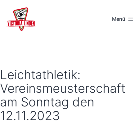
Zum
Inhalt
Menü
springen
TSV
Victoria
Linden
e.V.
Leichtathletik:
-
Vereinsmeusterschaft
Hannover
am Sonntag den
12.11.2023