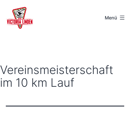
Zum
Inhalt
Menü
springen
TSV
Victoria
Linden
e.V.
Vereinsmeisterschaft
-
im 10 km Lauf
Hannover