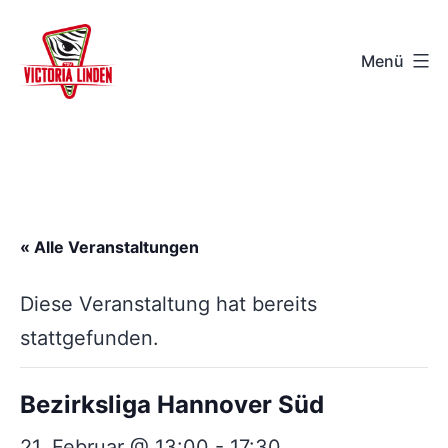
Zum
Inhalt
Menü
springen
TSV
Victoria
Linden
e.V.
« Alle Veranstaltungen
-
Hannover
Diese Veranstaltung hat bereits
stattgefunden.
Bezirksliga Hannover Süd
21. Februar @ 13:00
-
17:30