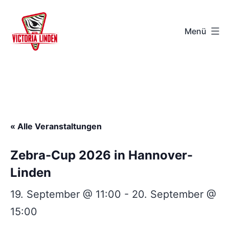
Zum
Inhalt
Menü
springen
TSV
Victoria
Linden
e.V.
« Alle Veranstaltungen
-
Hannover
Zebra-Cup 2026 in Hannover-
Linden
19. September @ 11:00
-
20. September @
15:00