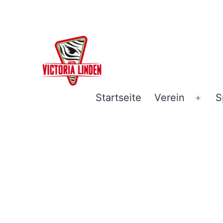
Zum
Inhalt
springen
TSV
Startseite
Verein
S
Men
Victoria
öffn
Linden
e.V.
-
Hannover