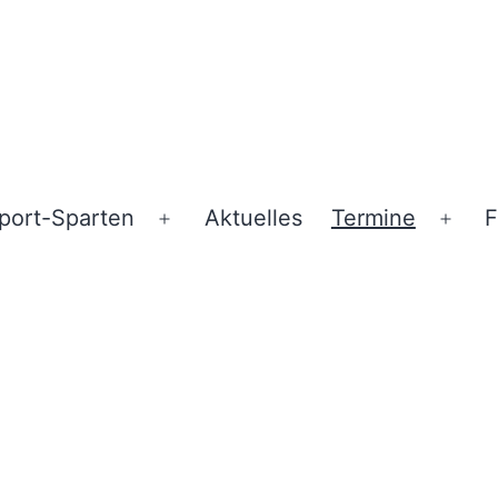
port-Sparten
Aktuelles
Termine
F
ü
Menü
Men
en
öffnen
öffn