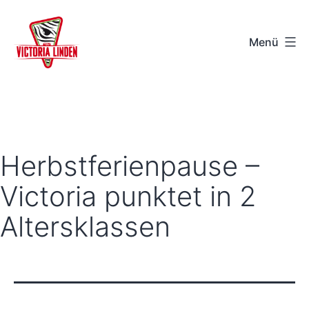
Zum
Inhalt
Menü
springen
TSV
Victoria
Linden
e.V.
Herbstferienpause –
-
Victoria punktet in 2
Hannover
Altersklassen