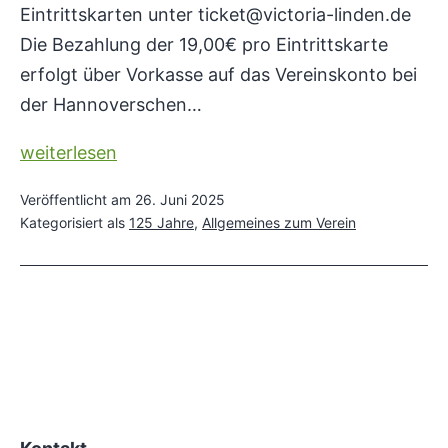
Eintrittskarten unter ticket@victoria-linden.de
Die Bezahlung der 19,00€ pro Eintrittskarte
erfolgt über Vorkasse auf das Vereinskonto bei
der Hannoverschen…
Eintrittskarten
weiterlesen
für
Veröffentlicht am
26. Juni 2025
die
Kategorisiert als
125 Jahre
,
Allgemeines zum Verein
125
Jahre
Party