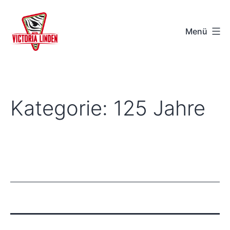
Zum
Inhalt
Menü
springen
TSV
Victoria
Linden
Kategorie:
125 Jahre
e.V.
-
Hannover