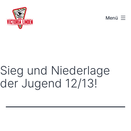
Zum
Inhalt
Menü
springen
TSV
Victoria
Linden
e.V.
Sieg und Niederlage
-
der Jugend 12/13!
Hannover