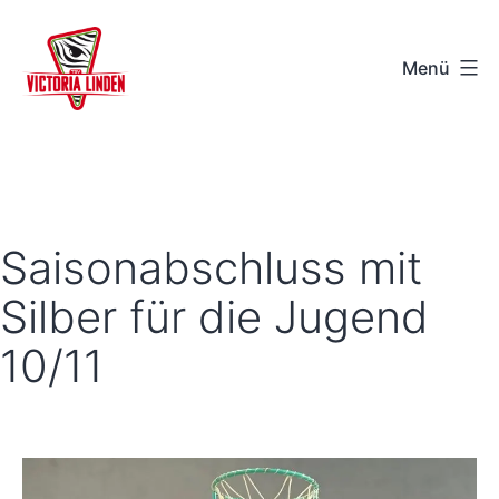
Zum
Inhalt
Menü
springen
TSV
Victoria
Linden
e.V.
Saisonabschluss mit
-
Silber für die Jugend
Hannover
10/11