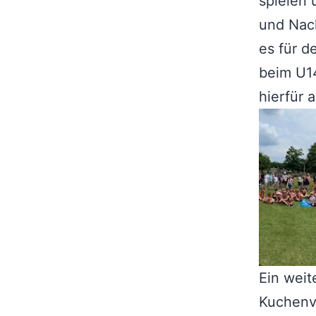
spielen 
und Nach
es für d
beim U1
hierfür 
Ein weit
Kuchenve