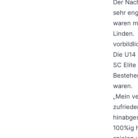
Der Nach
sehr eng
waren me
Linden. 
vorbildl
Die U14
SC Elite
Bestehen
waren.
„Mein ve
zufried
hinabges
100%ig h