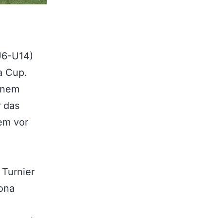
U6-U14)
a Cup.
einem
r das
dem vor
 Turnier
rona