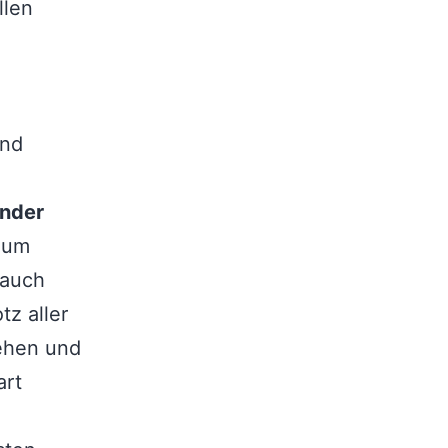
llen
und
inder
 zum
 auch
tz aller
ehen und
art