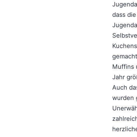
Jugendab
dass die
Jugenda
Selbstve
Kuchens
gemacht
Muffins
Jahr grö
Auch das
wurden g
Unerwähn
zahlreic
herzlich