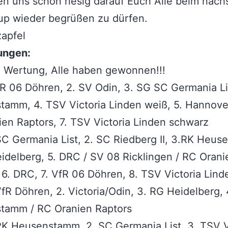
en uns schon riesig darauf Euch Alle beim näch
up wieder begrüßen zu dürfen.
apfel
ungen:
Wertung, Alle haben gewonnen!!!
fR 06 Döhren, 2. SV Odin, 3. SG SC Germania Li
amm, 4. TSV Victoria Linden weiß, 5. Hannover
en Raptors, 7. TSV Victoria Linden schwarz
SC Germania List, 2. SC Riedberg II, 3.RK Heu
idelberg, 5. DRC / SV 08 Ricklingen / RC Orani
 6. DRC, 7. VfR 06 Döhren, 8. TSV Victoria Lind
VfR Döhren, 2. Victoria/Odin, 3. RG Heidelberg,
tamm / RC Oranien Raptors
RK Heusenstamm, 2. SC Germania List, 3. TSV V