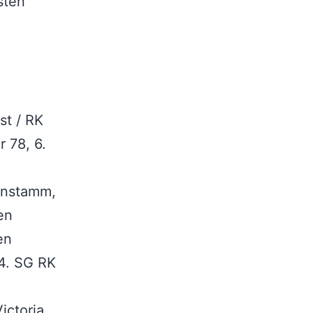
sten
st / RK
 78, 6.
senstamm,
en
en
 4. SG RK
ictoria