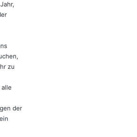
Jahr,
der
ins
uchen,
hr zu
alle
ngen der
ein