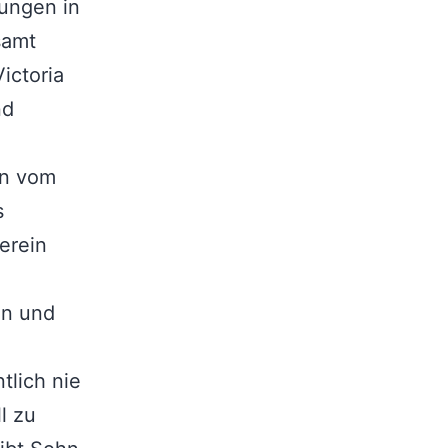
tungen in
samt
ictoria
nd
en vom
s
erein
en und
tlich nie
l zu