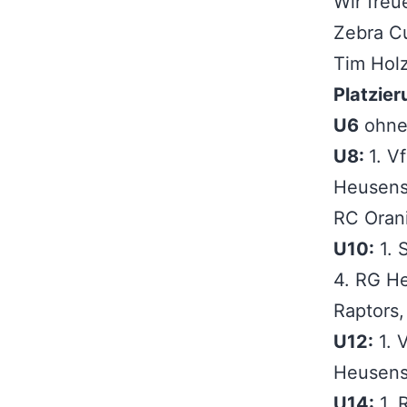
Wir freu
Zebra C
Tim Holz
Platzier
U6
ohne 
U8:
1. V
Heusenst
RC Orani
U10:
1. 
4. RG He
Raptors,
U12:
1. 
Heusens
U14:
1. 