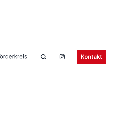
Suchen …
örderkreis
Kontakt
ü
Instagram
en