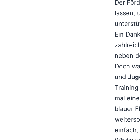
Der Förd
lassen, 
unterstü
Ein Dank
zahlreic
neben d
Doch was
und
Jug
Trainin
mal eine
blauer 
weitersp
einfach, 