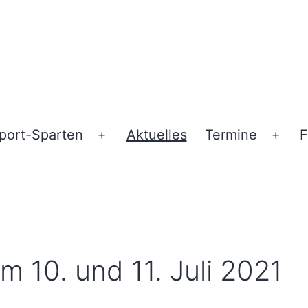
port-Sparten
Aktuelles
Termine
F
ü
Menü
Men
en
öffnen
öffn
m 10. und 11. Juli 2021