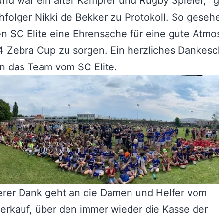
und war ein alter Kämpfer und Rugby Spieler,“ 
folger Nikki de Bekker zu Protokoll. So geseh
en SC Elite eine Ehrensache für eine gute Atm
4 Zebra Cup zu sorgen. Ein herzliches Dankes
an das Team vom SC Elite.
erer Dank geht an die Damen und Helfer vom
rkauf, über den immer wieder die Kasse der