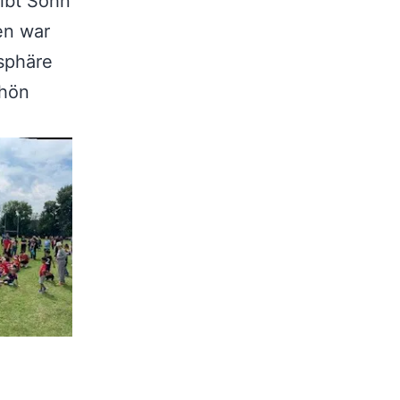
gibt Sohn
en war
osphäre
chön