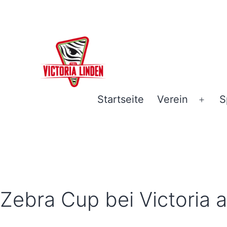
Zum
Inhalt
springen
TSV
Startseite
Verein
S
Men
Victoria
öffn
Linden
e.V.
-
Hannover
Zebra Cup bei Victoria a