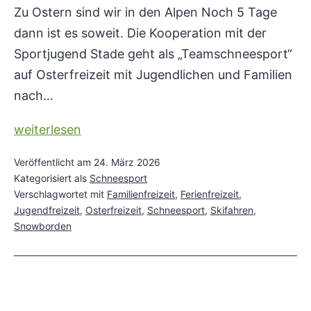
Zu Ostern sind wir in den Alpen Noch 5 Tage
dann ist es soweit. Die Kooperation mit der
Sportjugend Stade geht als „Teamschneesport“
auf Osterfreizeit mit Jugendlichen und Familien
nach…
Schneesport
weiterlesen
Sparte
Veröffentlicht am
24. März 2026
auf
Kategorisiert als
Schneesport
Reise
Verschlagwortet mit
Familienfreizeit
,
Ferienfreizeit
,
Jugendfreizeit
,
Osterfreizeit
,
Schneesport
,
Skifahren
,
Snowborden