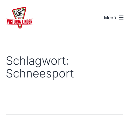
Zum
Inhalt
Menü
springen
TSV
Victoria
Linden
Schlagwort:
e.V.
Schneesport
-
Hannover