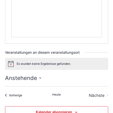
Veranstaltungen an diesem veranstaltungsort
Es wurden keine Ergebnisse gefunden.
Hinweis
Anstehende
Datum
wählen.
Heute
Nächste
Veranstaltungen
Vorherige
Veransta
Kalender abonnieren