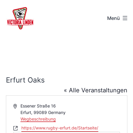
Zum
Inhalt
Menü
springen
TSV
Victoria
Linden
e.V.
-
Erfurt Oaks
Hannover
« Alle Veranstaltungen
Adresse
Essener Straße 16
Erfurt
,
99089
Germany
Wegbeschreibung
Webseite
https://www.rugby-erfurt.de/Startseite/