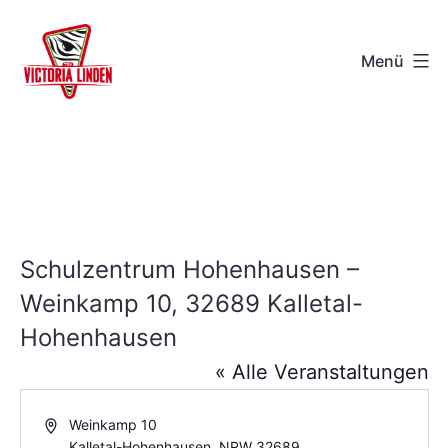
Zum
Inhalt
Menü
springen
TSV
Victoria
Linden
e.V.
-
Schulzentrum Hohenhausen –
Hannover
Weinkamp 10, 32689 Kalletal-
Hohenhausen
« Alle Veranstaltungen
Adresse
Weinkamp 10
Kalletal-Hohenhausen
,
NRW
32689