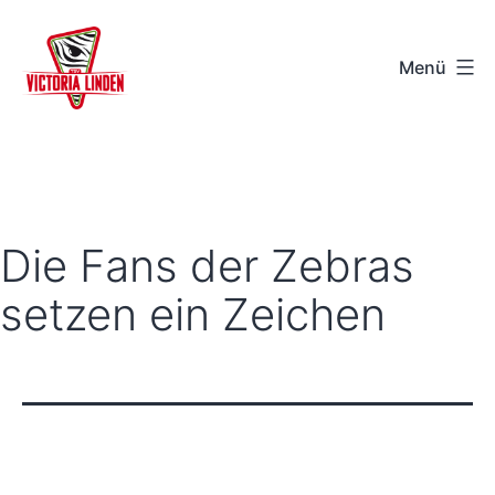
Zum
Inhalt
Menü
springen
TSV
Victoria
Linden
e.V.
Die Fans der Zebras
-
setzen ein Zeichen
Hannover