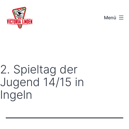
Zum
Inhalt
Menü
springen
TSV
Victoria
Linden
e.V.
2. Spieltag der
-
Jugend 14/15 in
Hannover
Ingeln