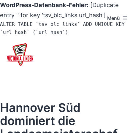
WordPress-Datenbank-Fehler:
[Duplicate
entry '' for key 'tsv_blc_links.url_hash']
Menü
ALTER TABLE `tsv_blc_links` ADD UNIQUE KEY
`url_hash` (`url_hash`)
Zum
Inhalt
springen
TSV
Victoria
Linden
e.V.
Hannover Süd
-
dominiert die
Hannover