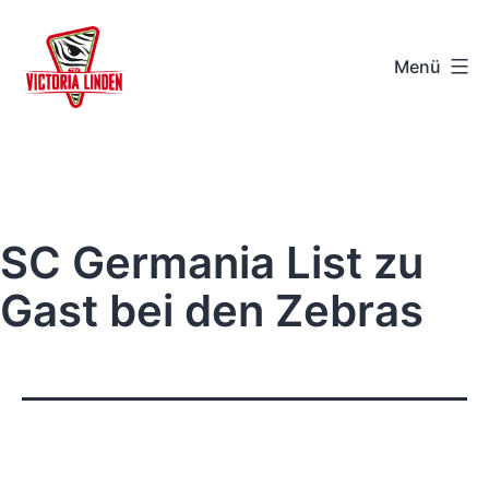
Zum
Inhalt
Menü
springen
TSV
Victoria
Linden
e.V.
SC Germania List zu
-
Gast bei den Zebras
Hannover