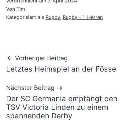
Veröffentlicht am
7. April 2024
Von
Tim
Kategorisiert als
Rugby
,
Rugby - 1. Herren
Beitragsnavigation
Vorheriger Beitrag
Letztes Heimspiel an der Fösse
Nächster Beitrag
Der SC Germania empfängt den
TSV Victoria Linden zu einem
spannenden Derby