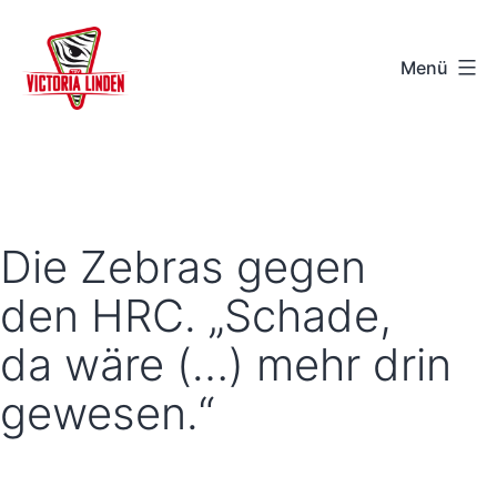
Zum
Inhalt
Menü
springen
TSV
Victoria
Linden
e.V.
Die Zebras gegen
-
den HRC. „Schade,
Hannover
da wäre (…) mehr drin
gewesen.“