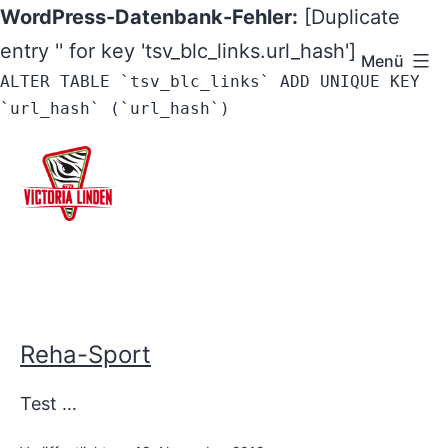
WordPress-Datenbank-Fehler:
[Duplicate
entry '' for key 'tsv_blc_links.url_hash']
Menü
ALTER TABLE `tsv_blc_links` ADD UNIQUE KEY
`url_hash` (`url_hash`)
Zum
Inhalt
springen
TSV
Victoria
Linden
A
e.V.
Reha-Sport
k
-
Test …
Hannover
t