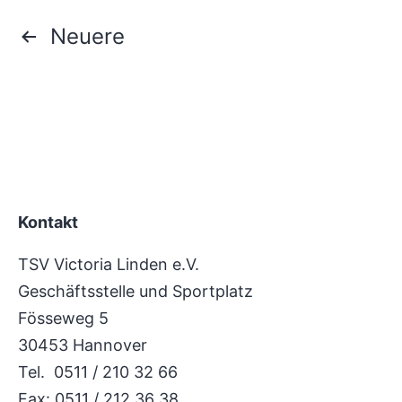
Seitennummerierung
Neuere
der
Beiträge
Kontakt
TSV Victoria Linden e.V.
Geschäftsstelle und Sportplatz
Fösseweg 5
30453 Hannover
Tel. 0511 / 210 32 66
Fax: 0511 / 212 36 38