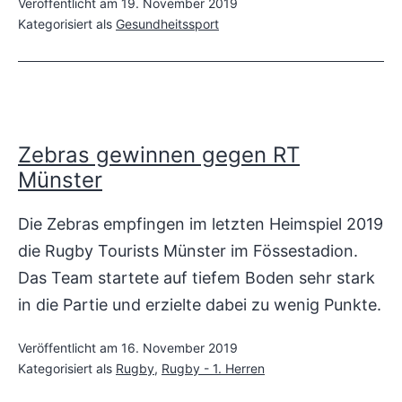
u
Veröffentlicht am
19. November 2019
Kategorisiert als
Gesundheitssport
e
l
l
Zebras gewinnen gegen RT
e
Münster
s
Die Zebras empfingen im letzten Heimspiel 2019
die Rugby Tourists Münster im Fössestadion.
Das Team startete auf tiefem Boden sehr stark
in die Partie und erzielte dabei zu wenig Punkte.
Veröffentlicht am
16. November 2019
Kategorisiert als
Rugby
,
Rugby - 1. Herren